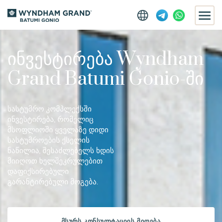
ინვესტირება
Wyndham
Grand
Batumi Gonio-ში
სასტუმრო კომპლექსში
ინვესტირება, რომელიც
მსოფლიოში ყველაზე დიდი
სასტუმროების ქსელის
ნაწილია, შესაძლებელს ხდის
მიიღოთ ხელშეკრულებით
დაფიქსირებული
გარანტირებული მოგება.
ᲛᲡᲣᲠᲡ ᲙᲝᲜᲡᲣᲚᲢᲐᲪᲘᲘᲡ ᲛᲘᲦᲔᲑᲐ