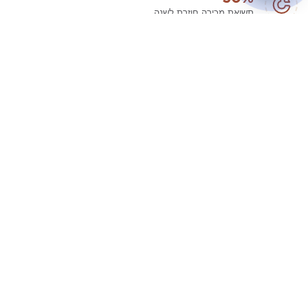
תשואת מכירה חוזרת לשנה
14%
תשואה ריאלית לשנה
?
רכישה חוזרת
Wyndham Grand Batumi Gonio מתחם
5 אקסקלוסיבי, המורכב מ-5 מלונות All
Inclusive בעלי התשתית הגדולה ביותר
בגאורגיה.
זוכה בפרסי סגנון החיים היוקרתי לשנת 2025 בקטגוריית
מלונות המגורים היוקרתיים הטובים ביותר.