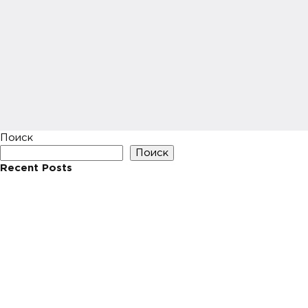
Поиск
Поиск
Recent Posts
Hello world!
Recent Comments
Нет комментариев для просмотра.
Archives
Май 2023
Categories