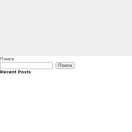
Поиск
Поиск
Recent Posts
Hello world!
Recent Comments
Нет комментариев для просмотра.
Archives
Май 2023
Categories