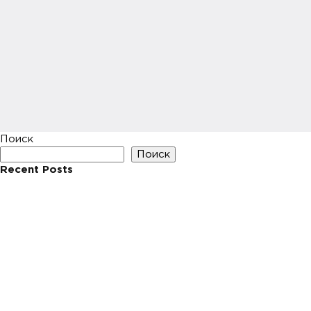
Поиск
Поиск
Recent Posts
Hello world!
Recent Comments
Нет комментариев для просмотра.
Archives
Май 2023
Categories