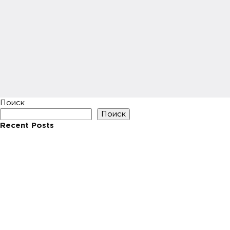
Поиск
Поиск
Recent Posts
Hello world!
Recent Comments
Нет комментариев для просмотра.
Archives
Май 2023
Categories