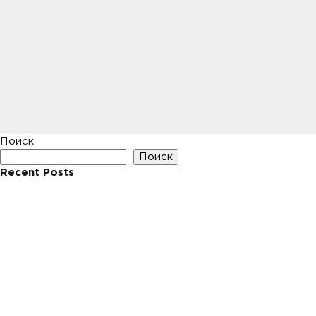
Поиск
Поиск
Recent Posts
Hello world!
Recent Comments
Нет комментариев для просмотра.
Archives
Май 2023
Categories