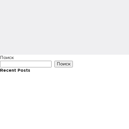
Поиск
Поиск
Recent Posts
Hello world!
Recent Comments
Нет комментариев для просмотра.
Archives
Май 2023
Categories