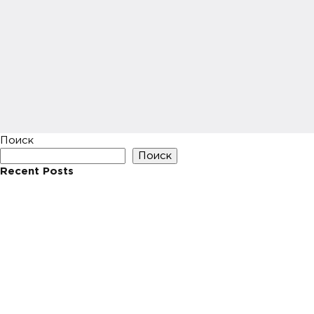
Поиск
Поиск
Recent Posts
Hello world!
Recent Comments
Нет комментариев для просмотра.
Archives
Май 2023
Categories