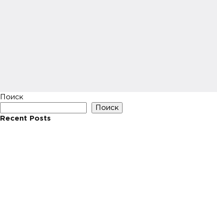
Поиск
Поиск
Recent Posts
Hello world!
Recent Comments
Нет комментариев для просмотра.
Archives
Май 2023
Categories