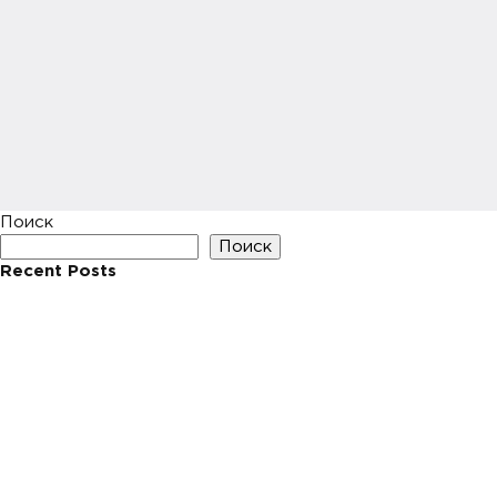
Поиск
Поиск
Recent Posts
Hello world!
Recent Comments
Нет комментариев для просмотра.
Archives
Май 2023
Categories