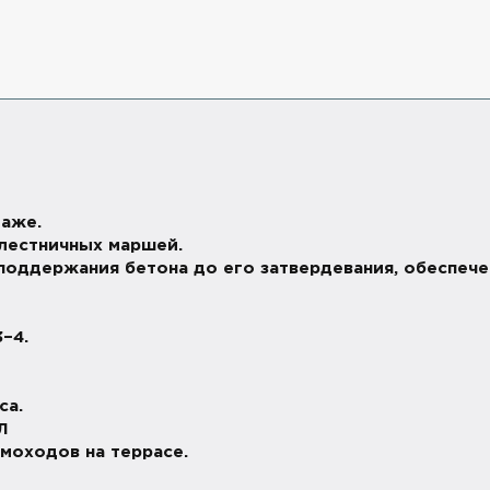
таже.
 лестничных маршей.
поддержания бетона до его затвердевания, обеспече
–4.
са.
Л
моходов на террасе.