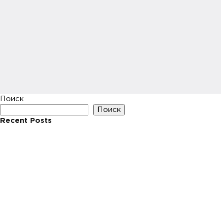
Поиск
Поиск
Recent Posts
Hello world!
Recent Comments
Нет комментариев для просмотра.
Archives
Май 2023
Categories