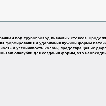
а траншеи под трубопровод ливневых стояков. Продолж
для формирования и удержания нужной формы бетонны
очность и устойчивость колонн, предотвращая их деф
. Монтаж опалубки для создания формы, что необходи