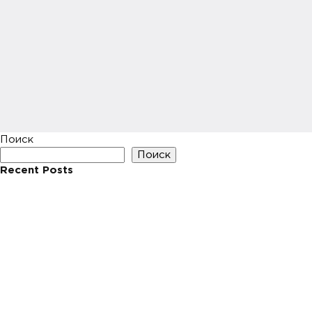
Поиск
Поиск
Recent Posts
Hello world!
Recent Comments
Нет комментариев для просмотра.
Archives
Май 2023
Categories